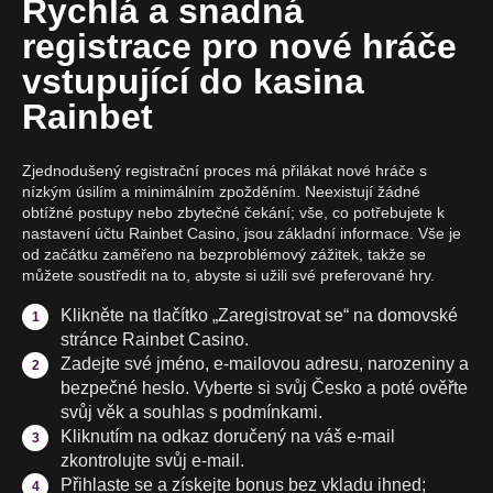
Rychlá a snadná
registrace pro nové hráče
vstupující do kasina
Rainbet
Zjednodušený registrační proces má přilákat nové hráče s
nízkým úsilím a minimálním zpožděním. Neexistují žádné
obtížné postupy nebo zbytečné čekání; vše, co potřebujete k
nastavení účtu Rainbet Casino, jsou základní informace. Vše je
od začátku zaměřeno na bezproblémový zážitek, takže se
můžete soustředit na to, abyste si užili své preferované hry.
Klikněte na tlačítko „Zaregistrovat se“ na domovské
stránce Rainbet Casino.
Zadejte své jméno, e-mailovou adresu, narozeniny a
bezpečné heslo. Vyberte si svůj Česko a poté ověřte
svůj věk a souhlas s podmínkami.
Kliknutím na odkaz doručený na váš e-mail
zkontrolujte svůj e-mail.
Přihlaste se a získejte bonus bez vkladu ihned;