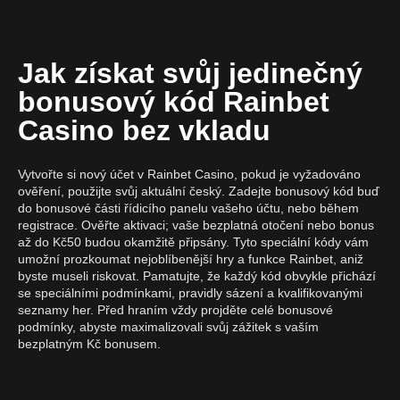
Jak získat svůj jedinečný
bonusový kód Rainbet
Casino bez vkladu
Vytvořte si nový účet v Rainbet Casino, pokud je vyžadováno
ověření, použijte svůj aktuální český. Zadejte bonusový kód buď
do bonusové části řídicího panelu vašeho účtu, nebo během
registrace. Ověřte aktivaci; vaše bezplatná otočení nebo bonus
až do Kč50 budou okamžitě připsány. Tyto speciální kódy vám
umožní prozkoumat nejoblíbenější hry a funkce Rainbet, aniž
byste museli riskovat. Pamatujte, že každý kód obvykle přichází
se speciálními podmínkami, pravidly sázení a kvalifikovanými
seznamy her. Před hraním vždy projděte celé bonusové
podmínky, abyste maximalizovali svůj zážitek s vaším
bezplatným Kč bonusem.