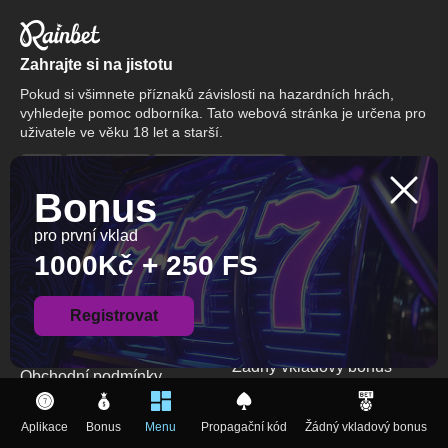
Zahrajte si na jistotu
Pokud si všimnete příznaků závislosti na hazardních hrách,
vyhledejte pomoc odborníka. Tato webová stránka je určena pro
uživatele ve věku 18 let a starší.
Bonus
Podmínky služby
Top Stránky
pro první vklad
1000Kč + 250 FS
Zásady používání souborů
Aplikace
cookie
Bonus
Registrovat
Zásady ochrany osobních
Propagační kód
údajů
Žádný vkladový bonus
Obchodní podmínky
Odpovědné hraní
Aplikace
Bonus
Menu
Propagační kód
Žádný vkladový bonus