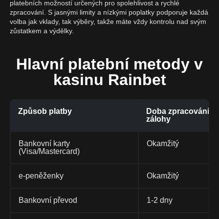
platebních možností určených pro spolehlivost a rychlé
zpracování. S jasnými limity a nízkými poplatky podporuje každá
volba jak vklady, tak výběry, takže máte vždy kontrolu nad svým
zůstatkem a výdělky.
Hlavní platební metody v
kasinu Rainbet
Způsob platby
Doba zpracování
zálohy
Bankovní karty
Okamžitý
(Visa/Mastercard)
e-peněženky
Okamžitý
Bankovní převod
1-2 dny