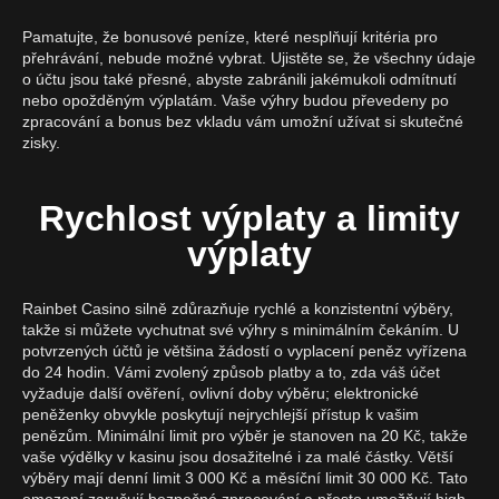
Pamatujte, že bonusové peníze, které nesplňují kritéria pro
přehrávání, nebude možné vybrat. Ujistěte se, že všechny údaje
o účtu jsou také přesné, abyste zabránili jakémukoli odmítnutí
nebo opožděným výplatám. Vaše výhry budou převedeny po
zpracování a bonus bez vkladu vám umožní užívat si skutečné
zisky.
Rychlost výplaty a limity
výplaty
Rainbet Casino silně zdůrazňuje rychlé a konzistentní výběry,
takže si můžete vychutnat své výhry s minimálním čekáním. U
potvrzených účtů je většina žádostí o vyplacení peněz vyřízena
do 24 hodin. Vámi zvolený způsob platby a to, zda váš účet
vyžaduje další ověření, ovlivní doby výběru; elektronické
peněženky obvykle poskytují nejrychlejší přístup k vašim
penězům. Minimální limit pro výběr je stanoven na 20 Kč, takže
vaše výdělky v kasinu jsou dosažitelné i za malé částky. Větší
výběry mají denní limit 3 000 Kč a měsíční limit 30 000 Kč. Tato