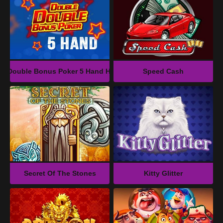
le Double Bonus Poker 5 Hand Habanero
Speed Cash
Secret Of The Stones
Kitty Glitter