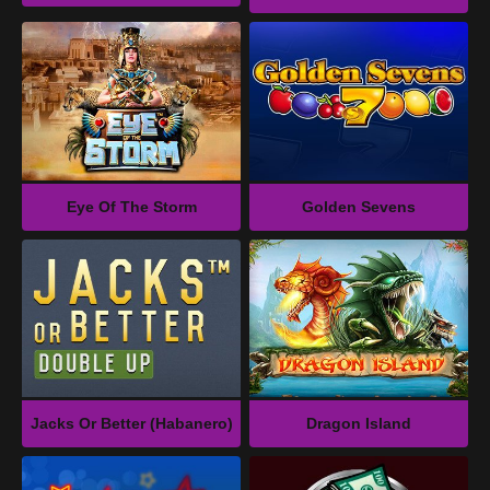
Eye Of The Storm
Golden Sevens
Cash Pig
Dragon Island