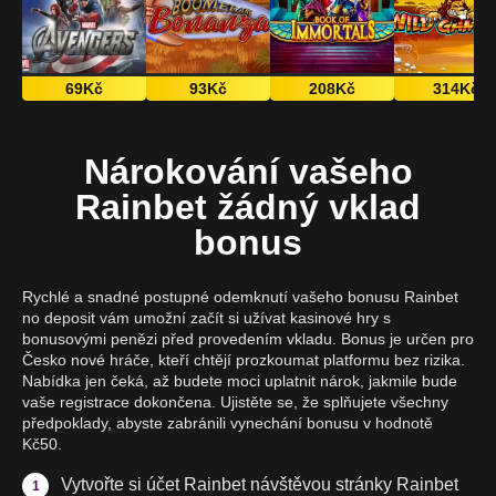
69Kč
93Kč
208Kč
314Kč
Nárokování vašeho
Rainbet žádný vklad
bonus
Rychlé a snadné postupné odemknutí vašeho bonusu Rainbet
no deposit vám umožní začít si užívat kasinové hry s
bonusovými penězi před provedením vkladu. Bonus je určen pro
Česko nové hráče, kteří chtějí prozkoumat platformu bez rizika.
Nabídka jen čeká, až budete moci uplatnit nárok, jakmile bude
vaše registrace dokončena. Ujistěte se, že splňujete všechny
předpoklady, abyste zabránili vynechání bonusu v hodnotě
Kč50.
Vytvořte si účet Rainbet návštěvou stránky Rainbet