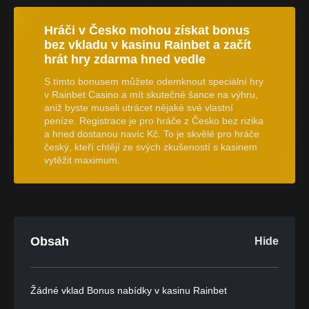
Hráči v Česko mohou získat bonus
bez vkladu v kasinu Rainbet a začít
hrát hry zdarma hned vedle
S tímto bonusem můžete odemknout speciální hry
v Rainbet Casino a mít skutečné šance na výhru,
aniž byste museli utrácet nějaké své vlastní
peníze. Registrace je pro hráče z Česko bez rizika
a hned dostanou navíc Kč. To je skvělé pro hráče
český, kteří chtějí ze svých zkušeností s kasinem
vytěžit maximum.
Obsah
Hide
Žádné vklad Bonus nabídky v kasinu Rainbet