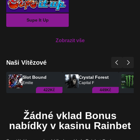
Supe It Up
Zobrazit vše
Naši Vítězové
Slot Bound
Crystal Forest
Ha
Emilie
Capital F
Lu
422Kč
449Kč
Žádné vklad Bonus
nabídky v kasinu Rainbet