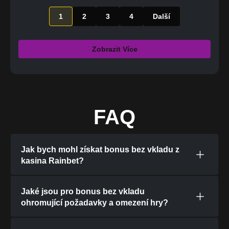
1
2
3
4
Další
Zobrazit Více
FAQ
Jak bych mohl získat bonus bez vkladu z
kasina Rainbet?
Jaké jsou pro bonus bez vkladu
ohromující požadavky a omezení hry?