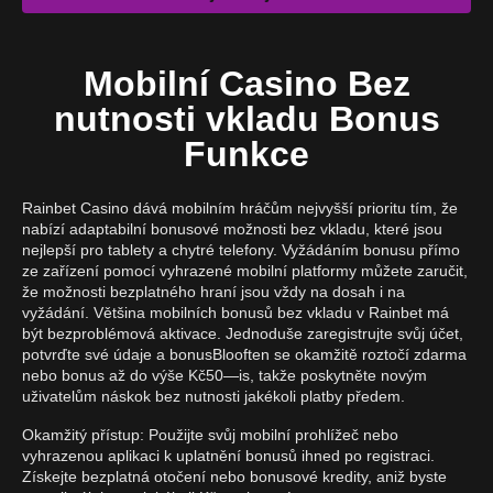
Mobilní Casino Bez
nutnosti vkladu Bonus
Funkce
Rainbet Casino dává mobilním hráčům nejvyšší prioritu tím, že
nabízí adaptabilní bonusové možnosti bez vkladu, které jsou
nejlepší pro tablety a chytré telefony. Vyžádáním bonusu přímo
ze zařízení pomocí vyhrazené mobilní platformy můžete zaručit,
že možnosti bezplatného hraní jsou vždy na dosah i na
vyžádání. Většina mobilních bonusů bez vkladu v Rainbet má
být bezproblémová aktivace. Jednoduše zaregistrujte svůj účet,
potvrďte své údaje a bonusBlooften se okamžitě roztočí zdarma
nebo bonus až do výše Kč50—is, takže poskytněte novým
uživatelům náskok bez nutnosti jakékoli platby předem.
Okamžitý přístup: Použijte svůj mobilní prohlížeč nebo
vyhrazenou aplikaci k uplatnění bonusů ihned po registraci.
Získejte bezplatná otočení nebo bonusové kredity, aniž byste